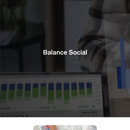
Carrera 17C #55-55 Piso 4, Bucaramanga, Colombia
+57 (607) 6960486 / 323 279 47 21
Coosanandresito digital
Balance Social
Balance Social
indicador 7